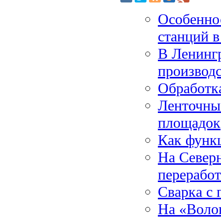
Особенно
станций в
В Ленингр
производ
Обработк
Ленточны
площадок
Как функ
На Северн
перерабо
Сварка с
На «Волог