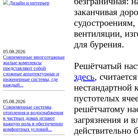
безграничная: н
Дизайн и интерьер
заканчивая дор
судостроениям,
вентиляции, из
для бурения.
05.08.2026
Современные многоэтажные
жилые комплексы
Решётчатый нас
представляют собой
сложные архитектурные и
здесь
, считаетс
инженерные системы, где
нестандартной 
каждый...
пустотелых яче
05.08.2026
решётчатому нас
Современные системы
отопления и водоснабжения
загрязнения и 
в частных домах играют
важную роль в обеспечении
действительно 
комфортных условий...