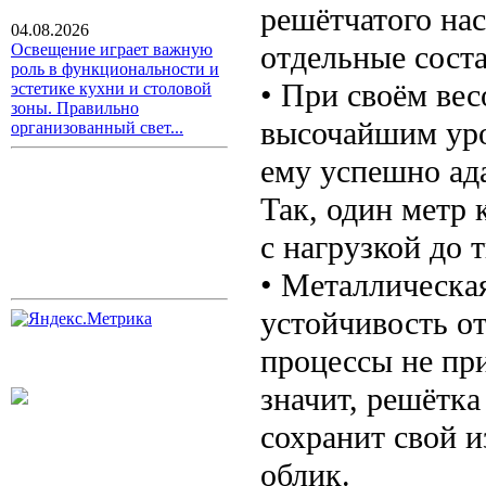
решётчатого нас
04.08.2026
отдельные сост
Освещение играет важную
роль в функциональности и
• При своём вес
эстетике кухни и столовой
зоны. Правильно
высочайшим уро
организованный свет...
ему успешно ад
Так, один метр
с нагрузкой до 
• Металлическа
устойчивость о
процессы не пр
значит, решётка
сохранит свой 
облик.