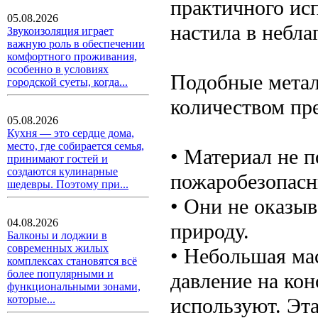
практичного ис
05.08.2026
настила в небла
Звукоизоляция играет
важную роль в обеспечении
комфортного проживания,
особенно в условиях
Подобные метал
городской суеты, когда...
количеством пр
05.08.2026
Кухня — это сердце дома,
место, где собирается семья,
• Материал не п
принимают гостей и
создаются кулинарные
пожаробезопас
шедевры. Поэтому при...
• Они не оказыв
04.08.2026
природу.
Балконы и лоджии в
современных жилых
• Небольшая ма
комплексах становятся всё
более популярными и
давление на кон
функциональными зонами,
которые...
используют. Эта