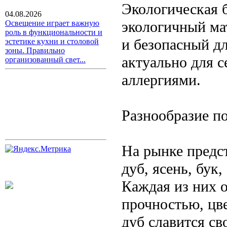
Экологическая 
04.08.2026
экологичный ма
Освещение играет важную
роль в функциональности и
и безопасный дл
эстетике кухни и столовой
зоны. Правильно
актуально для 
организованный свет...
аллергиями.
Разнообразие по
На рынке предст
дуб, ясень, бук,
Каждая из них 
прочностью, цв
дуб славится св