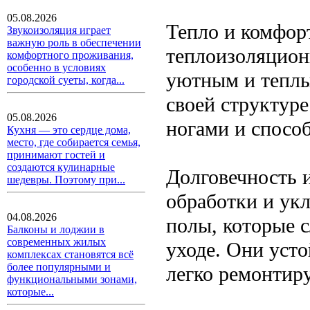
05.08.2026
Тепло и комфор
Звукоизоляция играет
важную роль в обеспечении
теплоизоляцион
комфортного проживания,
особенно в условиях
уютным и теплы
городской суеты, когда...
своей структур
05.08.2026
ногами и спосо
Кухня — это сердце дома,
место, где собирается семья,
принимают гостей и
создаются кулинарные
Долговечность 
шедевры. Поэтому при...
обработки и ук
04.08.2026
полы, которые 
Балконы и лоджии в
современных жилых
уходе. Они уст
комплексах становятся всё
более популярными и
легко ремонтиру
функциональными зонами,
которые...