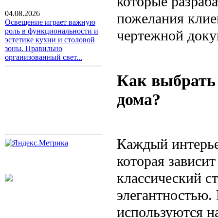
которые разраба
04.08.2026
пожелания клие
Освещение играет важную
роль в функциональности и
чертежной доку
эстетике кухни и столовой
зоны. Правильно
организованный свет...
Как выбрать 
дома?
Каждый интерье
которая зависит
классический ст
элегантностью. 
используются на