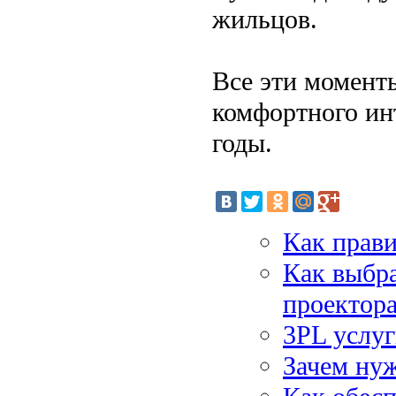
жильцов.
Все эти момент
комфортного ин
годы.
Как прави
Как выбра
проектор
3PL услуг
Зачем нуж