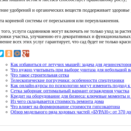
сение удобрений и органических веществ поддерживает здоровье 
ита корневой системы от пересыхания или переувлажнения.
того, услуги садовников могут включать не только уход за раст
ровки участка, улучшению его декоративных и функциональных
ение всех этих услуг гарантирует, что сад будет не только крас
Как избавиться от летучих мышей: задача для дезинсекторо
Что нужно учитывать при выборе унитаза для небольшой 
Что такое строительная сетка
Телескопические погрузчики: особенности спецтехники
Как онлайн-курсы по психологии могут изменить подход к
Сетка заборная: оптимальный вариант ограждения участка
Кредит на оборудование для бизнеса: ключевые моменты и
Из чего складывается стоимость ремонта дома
Что влияет на формирование стоимости гипсокартона
Обзор модельного ряда ходовых частей «БУРАН»: от 370 до