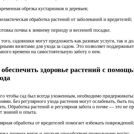
временная обрезка кустарников и деревьев;
филактическая обработка растений от заболеваний и вредителей;
готовка почвы к зимнему периоду и весенней посадке.
 того, садовники могут предложить как разовые услуги, так и д
ярными визитами для ухода за садом. Это позволяет поддерживат
много времени на самостоятельную заботу о нем.
 обеспечить здоровье растений с помощ
хода
ого чтобы сад был всегда ухоженным, необходимо придерживатьс
ниями. Без регулярного ухода растения могут ослабевать, быть 
ть. Обработка растений и регулярная забота о почве — это не про
т знаний и опыта.
улярная обработка от вредителей помогает избежать повреждений
резка лишних веток и листьев способствует правильному росту;