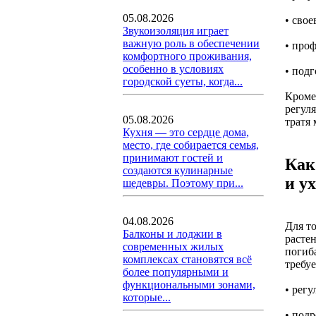
05.08.2026
• свое
Звукоизоляция играет
важную роль в обеспечении
• про
комфортного проживания,
особенно в условиях
• под
городской суеты, когда...
Кроме
регул
05.08.2026
тратя 
Кухня — это сердце дома,
место, где собирается семья,
принимают гостей и
Как
создаются кулинарные
и у
шедевры. Поэтому при...
04.08.2026
Для т
Балконы и лоджии в
расте
современных жилых
погиба
комплексах становятся всё
требуе
более популярными и
функциональными зонами,
• рег
которые...
• под