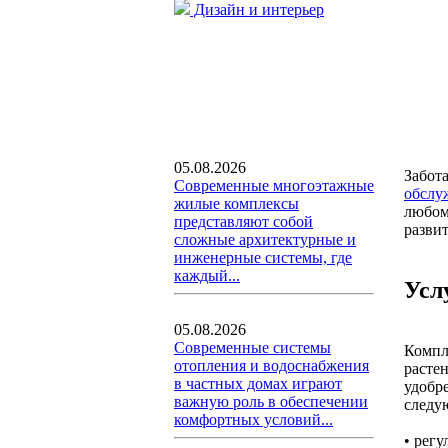
Дизайн и интерьер
05.08.2026
Забота
Современные многоэтажные
обслу
жилые комплексы
любом
представляют собой
развит
сложные архитектурные и
инженерные системы, где
каждый...
Усл
05.08.2026
Современные системы
Компл
отопления и водоснабжения
расте
в частных домах играют
удобр
важную роль в обеспечении
следу
комфортных условий...
• регу