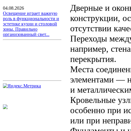
Дверные и окон
04.08.2026
Освещение играет важную
конструкции, о
роль в функциональности и
эстетике кухни и столовой
отсутствии каче
зоны. Правильно
организованный свет...
Переходы межд
например, стена
перекрытия.
Места соединен
элементами — н
и металлически
Кровельные узл
особенно при и
или при неправ
Фундаменты и ц