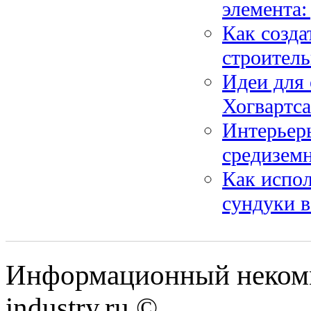
элемента:
Как созда
строител
Идеи для
Хогвартса
Интерьер
средиземн
Как испо
сундуки в
Информационный некомме
industry.ru ©