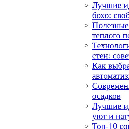
Лучшие и
бохо: сво
Полезные
теплого п
Технолог
стен: сов
Как выбра
автомати
Современн
осадков
Лучшие ид
уют и нат
Топ-10 со