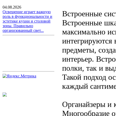
04.08.2026
Встроенные сис
Освещение играет важную
роль в функциональности и
Встроенные шк
эстетике кухни и столовой
зоны. Правильно
максимально ис
организованный свет...
интегрируются 
предметы, созд
интерьер. Встр
полки, так и в
Такой подход ос
каждый сантимет
Органайзеры и 
Многообразие о