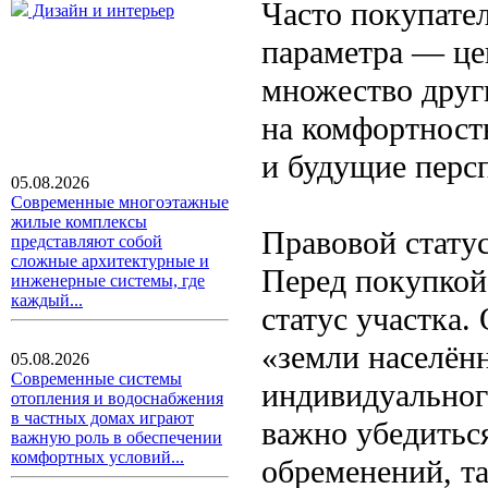
Часто покупате
Дизайн и интерьер
параметра — цен
множество друг
на комфортност
и будущие перс
05.08.2026
Современные многоэтажные
жилые комплексы
Правовой стату
представляют собой
сложные архитектурные и
Перед покупкой
инженерные системы, где
каждый...
статус участка.
«земли населён
05.08.2026
Современные системы
индивидуальног
отопления и водоснабжения
в частных домах играют
важно убедиться
важную роль в обеспечении
комфортных условий...
обременений, та