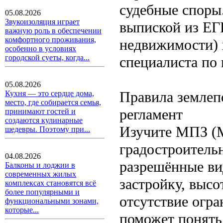
судебные споры.
05.08.2026
Звукоизоляция играет
выпиской из ЕГ
важную роль в обеспечении
комфортного проживания,
недвижимости) 
особенно в условиях
городской суеты, когда...
специалиста по
05.08.2026
Правила землеп
Кухня — это сердце дома,
место, где собирается семья,
регламент
принимают гостей и
создаются кулинарные
Изучите МПЗ (М
шедевры. Поэтому при...
градостроитель
04.08.2026
разрешённые ви
Балконы и лоджии в
современных жилых
застройку, высо
комплексах становятся всё
более популярными и
отсутствие огр
функциональными зонами,
которые...
поможет понять