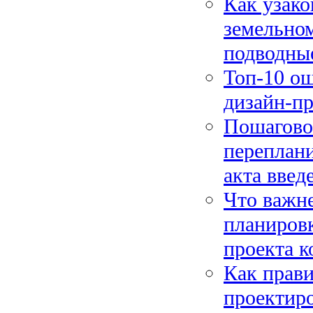
Как узак
земельном
подводны
Топ-10 о
дизайн-пр
Пошагово
переплани
акта введ
Что важне
планиров
проекта к
Как прави
проектиро