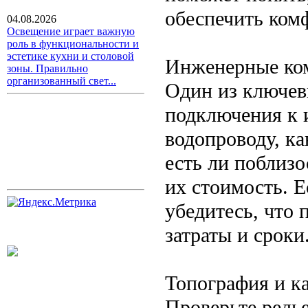
обеспечить ком
04.08.2026
Освещение играет важную
роль в функциональности и
эстетике кухни и столовой
Инженерные ко
зоны. Правильно
организованный свет...
Один из ключев
подключения к
водопроводу, ка
есть ли поблиз
их стоимость. 
убедитесь, что 
затраты и сроки
Топография и к
Проверьте рель