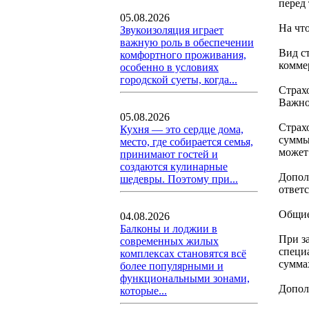
перед
05.08.2026
На чт
Звукоизоляция играет
важную роль в обеспечении
Вид ст
комфортного проживания,
комме
особенно в условиях
городской суеты, когда...
Страх
Важно
05.08.2026
Страх
Кухня — это сердце дома,
суммы
место, где собирается семья,
может
принимают гостей и
создаются кулинарные
Допол
шедевры. Поэтому при...
ответс
Общие
04.08.2026
Балконы и лоджии в
При з
современных жилых
специ
комплексах становятся всё
сумма
более популярными и
функциональными зонами,
Допол
которые...