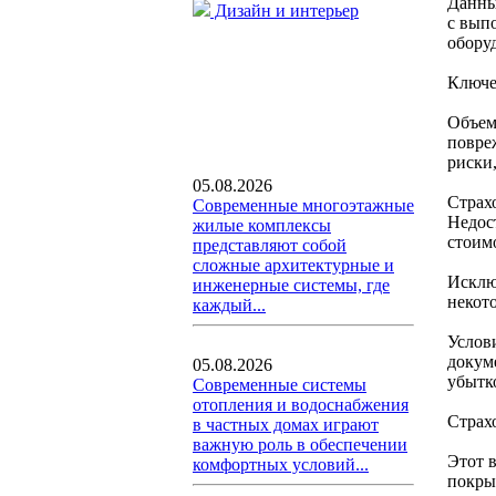
Данны
Дизайн и интерьер
с вып
обору
Ключе
Объем
повре
риски,
05.08.2026
Страх
Современные многоэтажные
Недос
жилые комплексы
стоим
представляют собой
сложные архитектурные и
Исклю
инженерные системы, где
некот
каждый...
Услов
докум
05.08.2026
убытк
Современные системы
отопления и водоснабжения
Страх
в частных домах играют
важную роль в обеспечении
Этот 
комфортных условий...
покры