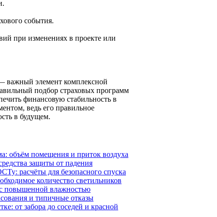
и.
хового события.
вий при изменениях в проекте или
 — важный элемент комплексной
равильный подбор страховых программ
печить финансовую стабильность в
ментом, ведь его правильное
сть в будущем.
ма: объём помещения и приток воздуха
средства защиты от падения
СТу: расчёты для безопасного спуска
еобходимое количество светильников
х с повышенной влажностью
асования и типичные отказы
ке: от забора до соседей и красной