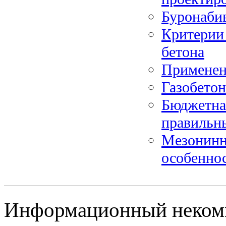
Буронаби
Критерии 
бетона
Применен
Газобето
Бюджетная
правильн
Мезонинн
особенно
Информационный некомме