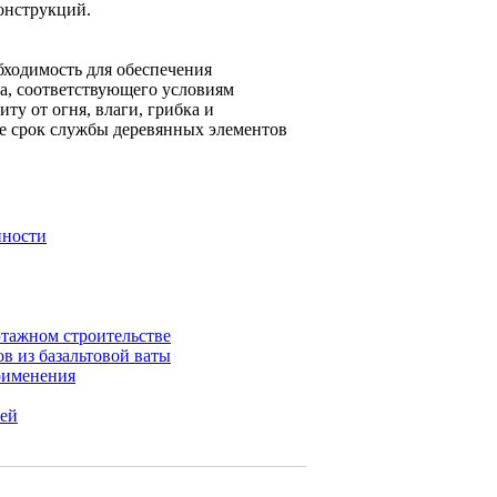
онструкций.
бходимость для обеспечения
а, соответствующего условиям
ту от огня, влаги, грибка и
те срок службы деревянных элементов
нности
этажном строительстве
 из базальтовой ваты
рименения
тей