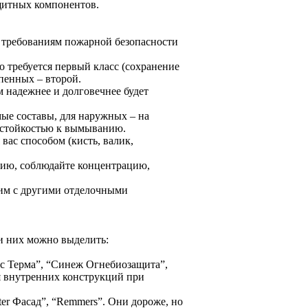
щитных компонентов.
я требованиям пожарной безопасности
 требуется первый класс (сохранение
пенных – второй.
м надежнее и долговечнее будет
ые составы, для наружных – на
 стойкостью к вымыванию.
вас способом (кисть, валик,
нию, соблюдайте концентрацию,
тим с другими отделочными
и них можно выделить:
с Терма”, “Синеж Огнебиозащита”,
 внутренних конструкций при
er Фасад”, “Remmers”. Они дороже, но