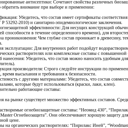
нированные антисептики: Сочетают свойства различных биоза
о обратить внимание при выборе и применении:
фикация: Убедитесь, что состав имеет сертификаты соответстви
 Р 53292-2010) и санитарно-эпидемиологические заключения.
 огнезащитной эффективности: Для несущих конструкций обычно
ей способности в течение определенного времени), для второсте
на проникновения: Чем глубже состав проникает в древесину, те
а.
ия эксплуатации: Для внутренних работ подойдут водорастворим
ических растворителях или комплексные составы с повышенной
 нанесения: Убедитесь, что состав можно наносить удобным для 
литель).
укция производителя: Строго следуйте инструкции по примене
, время высыхания и требования к безопасности.
стимость с другими материалами: Убедитесь, что состав совмес
алами, которые будут использоваться (краски, лаки, клеи).
вительно работающие составы:
ня на рынке существует множество эффективных составов. Сред
астворимые огнебиозащитные составы: “Неомид 430”, “Пирилак
Master Огнебиозащита”. Они обеспечивают хорошую защиту для
пной цене.
вы на органических растворителях: “Пирилакс Иней”, “Woodmast