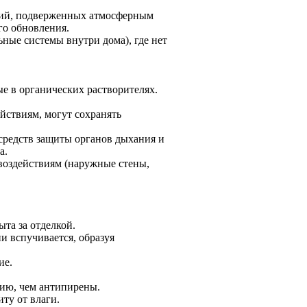
ций, подверженных атмосферным
го обновления.
ные системы внутри дома), где нет
е в органических растворителях.
йствиям, могут сохранять
 средств защиты органов дыхания и
а.
воздействиям (наружные стены,
ыта за отделкой.
и вспучивается, образуя
ие.
ию, чем антипирены.
ту от влаги.