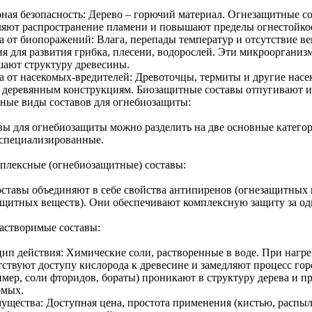
ная безопасность: Дерево – горючий материал. Огнезащитные с
ляют распространение пламени и повышают пределы огнестойко
а от биопоражений: Влага, перепады температур и отсутствие в
ия для развития грибка, плесени, водорослей. Эти микроорганиз
шают структуру древесины.
а от насекомых-вредителей: Древоточцы, термиты и другие нас
 деревянным конструкциям. Биозащитные составы отпугивают и
ные виды составов для огнебиозащиты:
вы для огнебиозащиты можно разделить на две основные катего
оспециализированные.
мплексные (огнебиозащитные) составы:
оставы объединяют в себе свойства антипиренов (огнезащитных 
ащитных веществ). Они обеспечивают комплексную защиту за одн
астворимые составы:
ип действия: Химические соли, растворенные в воде. При нагре
тствуют доступу кислорода к древесине и замедляют процесс г
имер, соли фторидов, бораты) проникают в структуру дерева и п
омых.
ущества: Доступная цена, простота применения (кистью, распыл