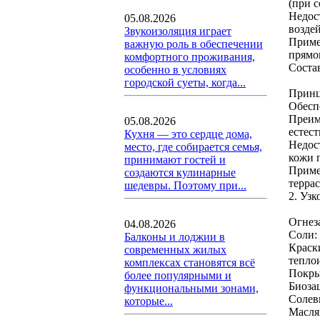
(при с
Недос
05.08.2026
возде
Звукоизоляция играет
Приме
важную роль в обеспечении
прямог
комфортного проживания,
Соста
особенно в условиях
городской суеты, когда...
Принц
Обесп
Преим
05.08.2026
естес
Кухня — это сердце дома,
Недос
место, где собирается семья,
кожи п
принимают гостей и
Приме
создаются кулинарные
террас
шедевры. Поэтому при...
2. Уз
Огнез
04.08.2026
Соли: 
Балконы и лоджии в
Краски
современных жилых
тепло
комплексах становятся всё
Покры
более популярными и
Биоза
функциональными зонами,
Солев
которые...
Масля