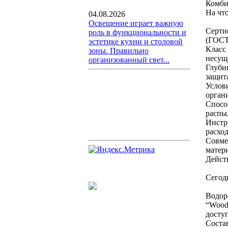
Комби
На чт
04.08.2026
Освещение играет важную
Серти
роль в функциональности и
(ГОСТ
эстетике кухни и столовой
Класс
зоны. Правильно
несущ
организованный свет...
Глуби
защит
Услов
орган
Способ
распы
Инстр
расход
Совме
матери
Дейст
Сегод
Водор
“Wood
досту
Соста