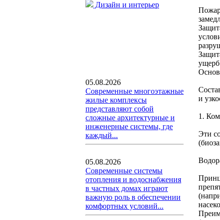
Дизайн и интерьер
Пожар
замед
Защит
услов
разру
Защит
ущерб
Основ
05.08.2026
Соста
Современные многоэтажные
и узк
жилые комплексы
представляют собой
1. Ко
сложные архитектурные и
инженерные системы, где
Эти с
каждый...
(биоз
Водор
05.08.2026
Современные системы
Принц
отопления и водоснабжения
препя
в частных домах играют
(напр
важную роль в обеспечении
насек
комфортных условий...
Преим