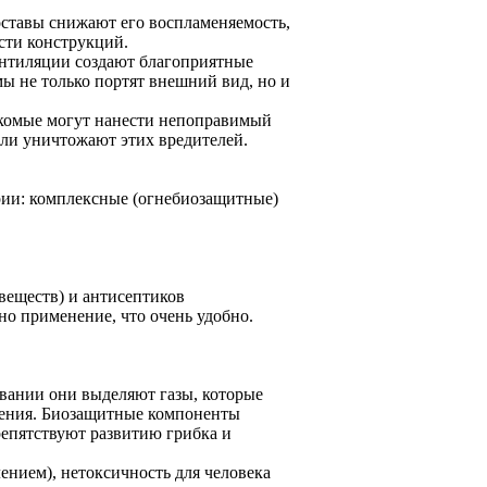
оставы снижают его воспламеняемость,
сти конструкций.
ентиляции создают благоприятные
мы не только портят внешний вид, но и
екомые могут нанести непоправимый
ли уничтожают этих вредителей.
рии: комплексные (огнебиозащитные)
веществ) и антисептиков
о применение, что очень удобно.
вании они выделяют газы, которые
орения. Биозащитные компоненты
репятствуют развитию грибка и
ением), нетоксичность для человека