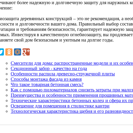
ечивают более надежную и долговечную защиту для наружных к
чение:
иозащита деревянных конструкций – это не рекомендация, а нео
асности и долговечности вашего дома. Правильный выбор состав
уатации и требованиям безопасности, гарантирует надежную защи
омых. Инвестируя в качественную огнебиозащиту, вы продлевае
раняете свой дом безопасным и уютным на долгие годы.
Смесители для дома: распространенные модели и их особе
Секционный забор - качество на года
Особенности распила древесно-стружечной плиты
Способы монтажа фасада из камня
Что такое товарная бетонная смесь?
Как с помощью пиломатериалов снизить затраты при мало
Преимущества и особенности применения прошивных матов
Технические характеристики бетонных колец и сфера их п
Освещение для помещения в стилистике кантри
Технологическая характеристика щебня и его разновиднос