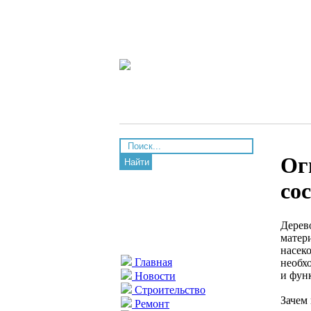
Ог
Найти
со
Дерев
матер
насек
Главная
необх
и фун
Новости
Строительство
Зачем
Ремонт