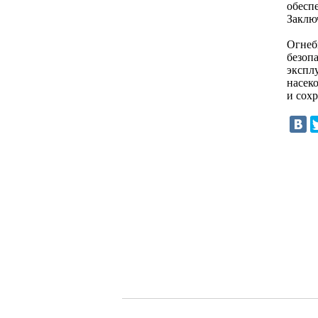
обесп
Заклю
Огнеб
безоп
экспл
насек
и сох