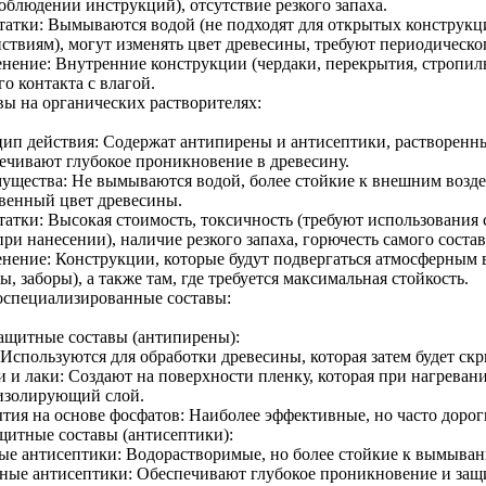
облюдении инструкций), отсутствие резкого запаха.
татки: Вымываются водой (не подходят для открытых конструк
йствиям), могут изменять цвет древесины, требуют периодическо
нение: Внутренние конструкции (чердаки, перекрытия, стропиль
о контакта с влагой.
вы на органических растворителях:
ип действия: Содержат антипирены и антисептики, растворенны
ечивают глубокое проникновение в древесину.
ущества: Не вымываются водой, более стойкие к внешним возде
твенный цвет древесины.
татки: Высокая стоимость, токсичность (требуют использования
ри нанесении), наличие резкого запаха, горючесть самого состав
нение: Конструкции, которые будут подвергаться атмосферным 
ы, заборы), а также там, где требуется максимальная стойкость.
коспециализированные составы:
ащитные составы (антипирены):
Используются для обработки древесины, которая затем будет скр
 и лаки: Создают на поверхности пленку, которая при нагревани
изолирующий слой.
тия на основе фосфатов: Наиболее эффективные, но часто дорог
щитные составы (антисептики):
ые антисептики: Водорастворимые, но более стойкие к вымыван
ные антисептики: Обеспечивают глубокое проникновение и защи