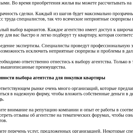
ными. Во время приобретения жилья вы можете рассчитывать на
зрачность сделки. Каждый из шагов будет максимально прозрачн
сс труда специалистов, так что всяческие неприятные сюрпризы
алый выбор вариантов. Каждое агентство имеет доступ к широч
у для вас быстро и легко подберут ту квартиру, которая соотве
ведение экспертизы. Специалисты проведут профессиональную э
возможность исключить неприятные сюрпризы и проблемы в да
еобходимо ответственно отнестись к выбору агентства. Только в
е вышеописанные преимущества.
нности выбора агентства для покупки квартиры
ответствующем рынке очень много организаций, которые предла
иться в надежную фирму, чтобы вложить собственные деньги в 
ь.
ите внимание на репутацию компании и опыт ее работы в соотв
отреть отзывы об агентстве на тематических форумах, чтобы оз
тов.
ите перечень услуг, предложенных организацией. Некоторые спе