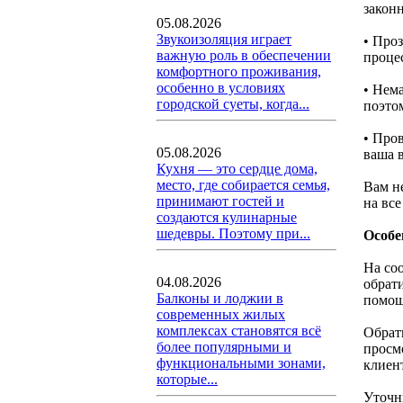
закон
05.08.2026
Звукоизоляция играет
• Про
важную роль в обеспечении
проце
комфортного проживания,
особенно в условиях
• Нем
городской суеты, когда...
поэтом
• Про
05.08.2026
ваша 
Кухня — это сердце дома,
место, где собирается семья,
Вам н
принимают гостей и
на вс
создаются кулинарные
шедевры. Поэтому при...
Особе
На со
04.08.2026
обрат
Балконы и лоджии в
помощ
современных жилых
комплексах становятся всё
Обрат
более популярными и
просм
функциональными зонами,
клиен
которые...
Уточн