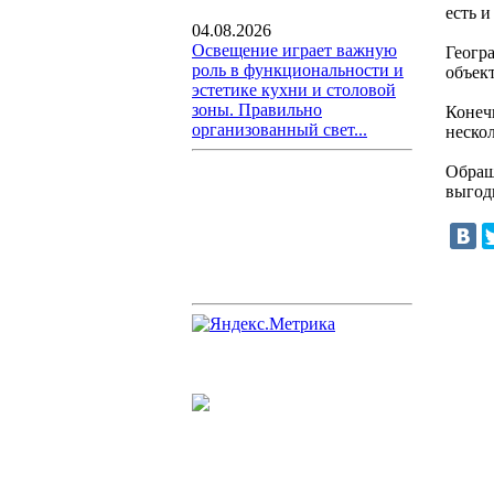
есть и
04.08.2026
Освещение играет важную
Геогр
роль в функциональности и
объек
эстетике кухни и столовой
зоны. Правильно
Конеч
организованный свет...
нескол
Обращ
выгод