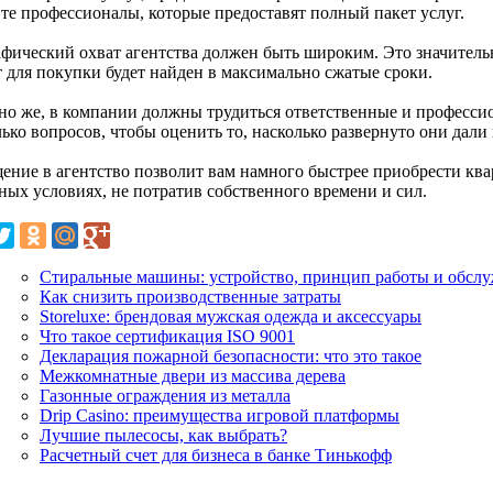
 те профессионалы, которые предоставят полный пакет услуг.
афический охват агентства должен быть широким. Это значитель
т для покупки будет найден в максимально сжатые сроки.
но же, в компании должны трудиться ответственные и професси
ько вопросов, чтобы оценить то, насколько развернуто они дали 
ение в агентство позволит вам намного быстрее приобрести квар
ных условиях, не потратив собственного времени и сил.
Стиральные машины: устройство, принцип работы и обсл
Как снизить производственные затраты
Storeluxe: брендовая мужская одежда и аксессуары
Что такое сертификация ISO 9001
Декларация пожарной безопасности: что это такое
Межкомнатные двери из массива дерева
Газонные ограждения из металла
Drip Сasino: преимущества игровой платформы
Лучшие пылесосы, как выбрать?
Расчетный счет для бизнеса в банке Тинькофф