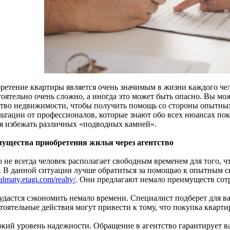
ретение квартиры является очень значимым в жизни каждого чел
тоятельно очень сложно, а иногда это может быть опасно. Вы мо
ство недвижимости, чтобы получить помощь со стороны опытны
льтации от профессионалов, которые знают обо всех нюансах по
ся избежать различных «подводных камней».
ущества приобретения жилья через агентство
о не всегда человек располагает свободным временем для того, 
. В данной ситуации лучше обратиться за помощью к опытным 
/almaty.etagi.com/realty/
. Они предлагают немало преимуществ сотр
 удастся сэкономить немало времени. Специалист подберет для в
оятельные действия могут привести к тому, что покупка квартир
окий уровень надежности. Обращение в агентство гарантирует ва