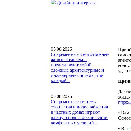
Дизайн и интерьер
05.08.2026
Приоб
Современные многоэтажные
самос
жилые комплексы
агент
представляют собой
консу
сложные архитектурные и
удаст
инженерные системы, где
каждый...
Преим
Далек
05.08.2026
жилья
Современные системы
https:/
отопления и водоснабжения
в частных домах играют
• Вам
важную роль в обеспечении
Самост
комфортных условий...
• Выс