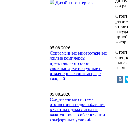
динам
Дизайн и интерьер
сокращ
Стоит
регио
строи
госуд
приоб
котор
05.08.2026
Стоит
Современные многоэтажные
специ
жилые комплексы
выпла
представляют собой
размер
сложные архитектурные и
инженерные системы, где
каждый...
05.08.2026
Современные системы
отопления и водоснабжения
в частных домах играют
важную роль в обеспечении
комфортных условий...