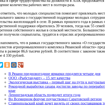
ика в сфере трудоустройства на должности в АПК продолжается 
ение количества рабочих мест в полтора раза.
 отметить, что молодых специалистов помогают привлекать мес
нального закона о государственной поддержке молодых сотрудни
тельства жилплощадей в селе. В рамках прошлого года в рамках
арственной поддержки обратились 39 человек, тогда как 55 сем
ретения собственного жилья в сельской местности. Большинство
ые получили соцвыплаты, трудятся в отраслях агропромышленно
 напомнить, что в рамках государственного закона «О государс
алистов агропромышленного комплекса Рязанской области» пред
ты в размере 86,6 тысячи рублей. В соответствии с законом такж
е 4 330 рублей.
В Рязани предновогодние ярмарки продлятся четыре дня
ООО «Рыбстандарт» – 15 лет качества
Экологическая выставка – первый шаг на пути к натураль
Рекордной выработки сахара достигли заводы по перерабо
крае
Ленинградская область подводит итоги года
Во Всемирном форуме поучаствовал Саратовский регион
Ставропольский край хочет видеть от своих поставщиков 