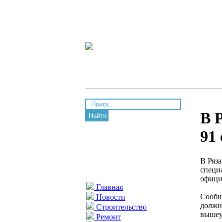
В 
Найти
91
В Ряз
специ
офици
Главная
Сообщ
Новости
должн
Строительство
вышеу
Ремонт