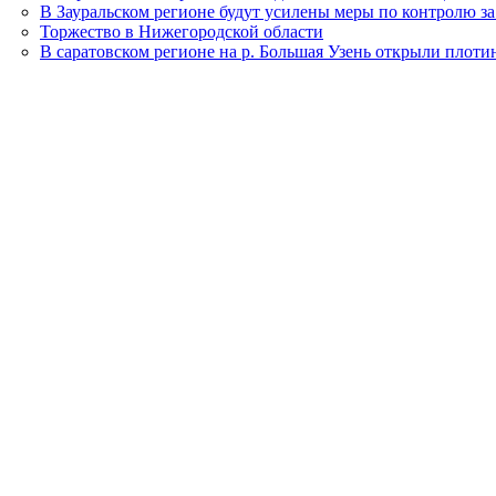
В Зауральском регионе будут усилены меры по контролю 
Торжество в Нижегородской области
В саратовском регионе на р. Большая Узень открыли плоти