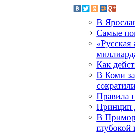
В Ярослав
Самые по
«Русская 
миллиард
Как дейст
В Коми за
сократили
Правила н
Принцип 
В Приморь
глубокой 