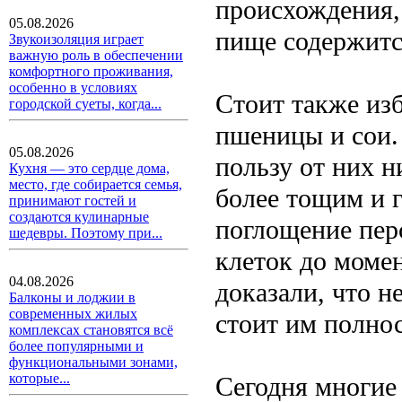
происхождения, 
05.08.2026
пище содержитс
Звукоизоляция играет
важную роль в обеспечении
комфортного проживания,
особенно в условиях
Стоит также изб
городской суеты, когда...
пшеницы и сои. 
05.08.2026
пользу от них н
Кухня — это сердце дома,
место, где собирается семья,
более тощим и г
принимают гостей и
создаются кулинарные
поглощение пе
шедевры. Поэтому при...
клеток до момен
04.08.2026
доказали, что н
Балконы и лоджии в
современных жилых
стоит им полно
комплексах становятся всё
более популярными и
функциональными зонами,
которые...
Сегодня многие