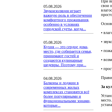
При в
свои 
05.08.2026
влаго
Звукоизоляция играет
прост
важную роль в обеспечении
комфортного проживания,
Основ
особенно в условиях
городской суеты, когда...
• вла
• зву
05.08.2026
Кухня — это сердце дома,
• пож
место, где собирается семья,
принимают гостей и
• воз
создаются кулинарные
шедевры. Поэтому при...
• про
Прави
04.08.2026
Балконы и лоджии в
За ку
современных жилых
комплексах становятся всё
Устан
более популярными и
место
функциональными зонами,
устан
которые...