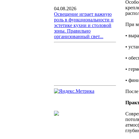
Особо
крепле
04.08.2026
распо
Освещение играет важную
роль в функциональности и
При м
эстетике кухни и столовой
зоны. Правильно
• выр
организованный свет...
• уст
• обе
• гер
• фин
После
Практ
Совре
потол
атмос
глуби