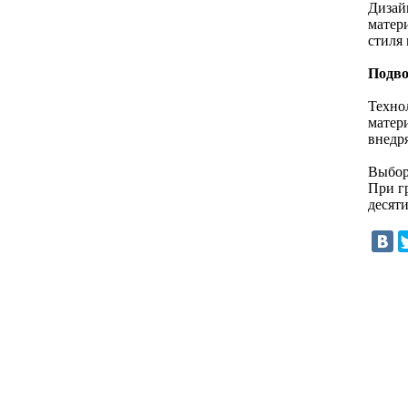
Дизай
матер
стиля
Подво
Техно
матер
внедр
Выбор
При г
десяти