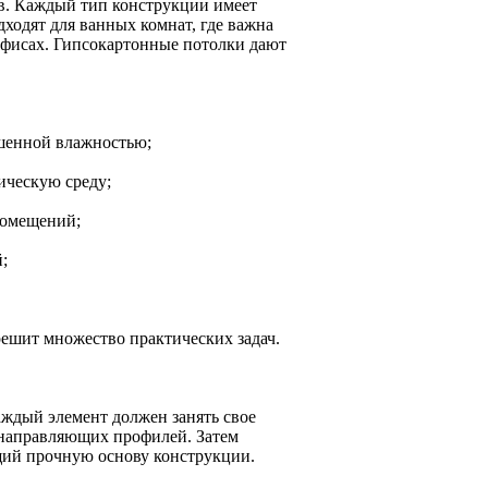
в. Каждый тип конструкции имеет
ходят для ванных комнат, где важна
 офисах. Гипсокартонные потолки дают
ышенной влажностью;
ическую среду;
помещений;
;
ешит множество практических задач.
аждый элемент должен занять свое
а направляющих профилей. Затем
щий прочную основу конструкции.