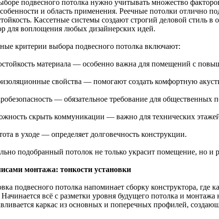
ыборе подвесного потолка нужно учитывать множество факторо
особенности и область применения. Реечные потолки отлично под
стойкость. Кассетные системы создают строгий деловой стиль в
ор для воплощения любых дизайнерских идей.
ные критерии выбора подвесного потолка включают:
гостойкость материала — особенно важна для помещений с пов
коизоляционные свойства — помогают создать комфортную акуст
аробезопасность — обязательное требование для общественных 
можность скрыть коммуникации — важно для технических этажей
стота в уходе — определяет долговечность конструкции.
льно подобранный потолок не только украсит помещение, но и р
лисами монтажа: тонкости установки
овка подвесного потолка напоминает сборку конструктора, где к
. Начинается всё с разметки уровня будущего потолка и монтаж
авливается каркас из основных и поперечных профилей, создаю