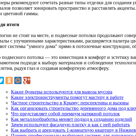
неры рекомендуют сочетать разные типы отделки для создания
иалов позволяет зонировать пространство и расставлять акценты
 и цветовой гаммы.
дя итоги
логии не стоят на месте, и подвесные потолки продолжают сове
иалы с улучшенными характеристиками, расширяется палитра цв
яют системы "умного дома" прямо в потолочные конструкции, о
 подвесного потолка — это инвестиция в комфорт и эстетику ва
рамотном подходе к выбору материалов и соблюдении технологи
летия, радуя глаз и создавая комфортную атмосферу.
Какие бункеры используются для вывоза мусора
Какие электроинструменты помогут мастеру в работе
Частное строительство в Крыму: перспективы и вызовы
Как организовать строительство деревянного дома под клю
Что представляет собой премиум натяжной потолок
Как металлообработка меняет подход к созданию изделий
Зачем используют фасадную плитку и как с ней работать
Как выбрать и арендовать 1-комнатную квартиру в Нижнев
Почему профессионалы выбирают систему для дорожного с