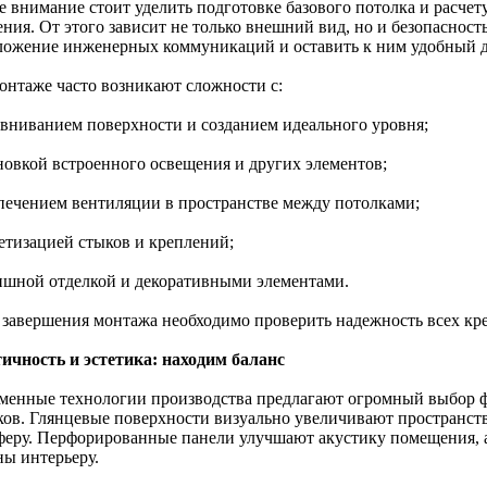
е внимание стоит уделить подготовке базового потолка и расчет
ния. От этого зависит не только внешний вид, но и безопасност
ложение инженерных коммуникаций и оставить к ним удобный д
онтаже часто возникают сложности с:
авниванием поверхности и созданием идеального уровня;
ановкой встроенного освещения и других элементов;
спечением вентиляции в пространстве между потолками;
метизацией стыков и креплений;
ишной отделкой и декоративными элементами.
 завершения монтажа необходимо проверить надежность всех кре
ичность и эстетика: находим баланс
менные технологии производства предлагают огромный выбор ф
ков. Глянцевые поверхности визуально увеличивают пространст
феру. Перфорированные панели улучшают акустику помещения, 
ны интерьеру.