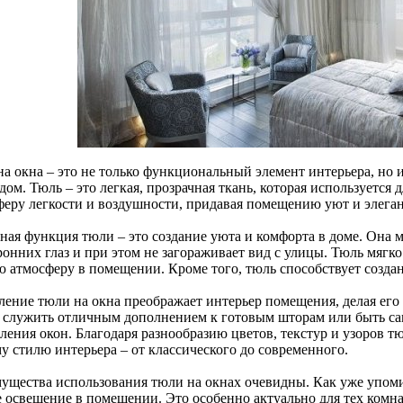
на окна – это не только функциональный элемент интерьера, но 
дом. Тюль – это легкая, прозрачная ткань, которая используется 
феру легкости и воздушности, придавая помещению уют и элеган
ая функция тюли – это создание уюта и комфорта в доме. Она мя
онних глаз и при этом не загораживает вид с улицы. Тюль мягко 
ю атмосферу в помещении. Кроме того, тюль способствует созда
ление тюли на окна преображает интерьер помещения, делая ег
 служить отличным дополнением к готовым шторам или быть са
ления окон. Благодаря разнообразию цветов, текстур и узоров т
у стилю интерьера – от классического до современного.
ущества использования тюли на окнах очевидны. Как уже упомин
е освещение в помещении. Это особенно актуально для тех комна