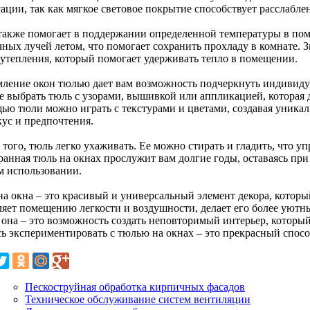
сации, так как мягкое световое покрытие способствует расслабл
также помогает в поддержании определенной температуры в по
чных лучей летом, что помогает сохранить прохладу в комнате.
 утепления, который помогает удерживать тепло в помещении.
ление окон тюлью дает вам возможность подчеркнуть индивиду
е выбрать тюль с узорами, вышивкой или аппликацией, которая 
ью тюли можно играть с текстурами и цветами, создавая уника
кус и предпочтения.
того, тюль легко ухаживать. Ее можно стирать и гладить, что у
анная тюль на окнах прослужит вам долгие годы, оставаясь при 
м использовании.
на окна – это красивый и универсальный элемент декора, которы
ляет помещению легкости и воздушности, делает его более уютны
 она – это возможность создать неповторимый интерьер, который
сь экспериментировать с тюлью на окнах – это прекрасный спосо
Пескоструйная обработка кирпичных фасадов
Техническое обслуживание систем вентиляции