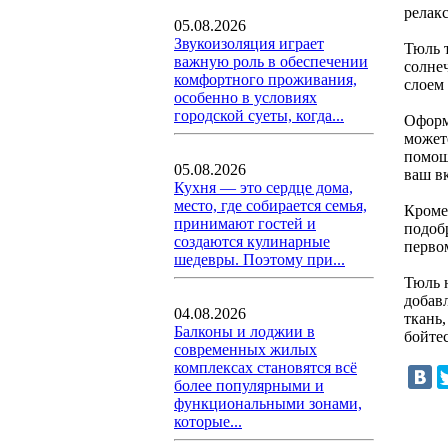
релак
05.08.2026
Звукоизоляция играет
Тюль 
важную роль в обеспечении
солне
комфортного проживания,
слоем
особенно в условиях
городской суеты, когда...
Оформ
может
помощ
05.08.2026
ваш в
Кухня — это сердце дома,
место, где собирается семья,
Кроме 
принимают гостей и
подобр
создаются кулинарные
перво
шедевры. Поэтому при...
Тюль 
добав
04.08.2026
ткань,
Балконы и лоджии в
бойте
современных жилых
комплексах становятся всё
более популярными и
функциональными зонами,
которые...