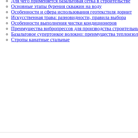
Для чего применяется базальтовая сетка в строительстве
Основные этапы бурения скважин на воду
Особенности и сфера использования геотекстиля дорнит
Искусственная трава: разновидности, правила выбора
Особенности выполнения чистки кондиционеров
Преимущества вибропрессов для производства строительн
Базальтовое супертонкое волокно: преимущества теплоизо
Стропы канатные стальные