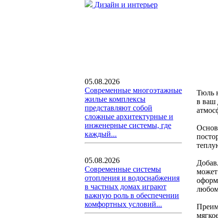
Дизайн и интерьер
05.08.2026
Современные многоэтажные
Тюль 
жилые комплексы
в ваш 
представляют собой
атмос
сложные архитектурные и
инженерные системы, где
Основн
каждый...
постор
теплу
05.08.2026
Добав
Современные системы
может
отопления и водоснабжения
оформ
в частных домах играют
любом
важную роль в обеспечении
комфортных условий...
Преим
мягко