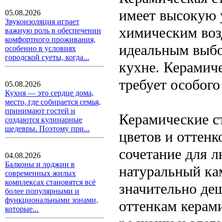
имеет высокую 
05.08.2026
Звукоизоляция играет
химическим возд
важную роль в обеспечении
комфортного проживания,
идеальным выбо
особенно в условиях
городской суеты, когда...
кухне. Керамиче
требует особого
05.08.2026
Кухня — это сердце дома,
место, где собирается семья,
принимают гостей и
Керамические с
создаются кулинарные
шедевры. Поэтому при...
цветов и оттенк
сочетание для 
04.08.2026
Балконы и лоджии в
натуральный ка
современных жилых
комплексах становятся всё
значительно де
более популярными и
функциональными зонами,
оттенкам керам
которые...