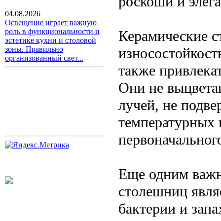
роскоши и элег
04.08.2026
Освещение играет важную
роль в функциональности и
Керамические с
эстетике кухни и столовой
износостойкость
зоны. Правильно
организованный свет...
также привлекат
Они не выцвета
лучей, не подв
температурных п
первоначальног
Еще одним важ
столешниц явля
бактерии и запа