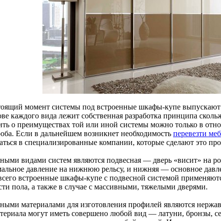
тоящий момент системы под встроенные шкафы-купе выпускают 
ове каждого вида лежит собственная разработка принципа скольж
ить о преимуществах той или иной системы можно только в от
роба. Если в дальнейшем возникнет необходимость
перевезти меб
аться в специализированные компании, которые сделают это про
ными видами систем являются подвесная — дверь «висит» на рол
альное давление на нижнюю рельсу, и нижняя — основное давле
всего встроенные шкафы-купе с подвесной системой применяютс
сти пола, а также в случае с массивными, тяжелыми дверями.
ными материалами для изготовления профилей являются нержав
атериала могут иметь совершено любой вид — латуни, бронзы, 