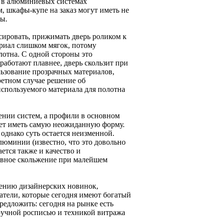
и в алюминиевых системах
, шкафы-купе на заказ могут иметь не
ы.
сировать, прижимать дверь роликом к
ериал слишком мягок, потому
отна. С одной стороны это
работают плавнее, дверь скользит при
ьзование прозрачных материалов,
ретном случае решение об
спользуемого материала для полотна
ении систем, а профили в основном
ожет иметь самую неожиданную форму.
однако суть остается неизменной.
люминии (известно, что это довольно
ется также и качество и
авное скольжение при малейшем
ению дизайнерских новинок,
тели, которые сегодня имеют богатый
предложить: сегодня на рынке есть
ручной росписью и техникой витража