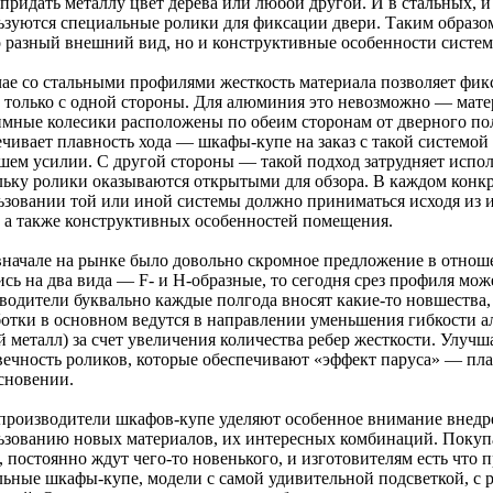
 придать металлу цвет дерева или любой другой. И в стальных, 
ьзуются специальные ролики для фиксации двери. Таким образом
о разный внешний вид, но и конструктивные особенности систем
чае со стальными профилями жесткость материала позволяет фик
е только с одной стороны. Для алюминия это невозможно — мат
мные колесики расположены по обеим сторонам от дверного пол
чивает плавность хода — шкафы-купе на заказ с такой системой 
шем усилии. С другой стороны — такой подход затрудняет испол
льку ролики оказываются открытыми для обзора. В каждом конк
ьзовании той или иной системы должно приниматься исходя из и
, а также конструктивных особенностей помещения.
вначале на рынке было довольно скромное предложение в отнош
ись на два вида — F- и H-образные, то сегодня срез профиля м
водители буквально каждые полгода вносят какие-то новшества, 
ботки в основном ведутся в направлении уменьшения гибкости а
 металл) за счет увеличения количества ребер жесткости. Улучша
вечность роликов, которые обеспечивают «эффект паруса» — пл
сновении.
производители шкафов-купе уделяют особенное внимание внедр
ьзованию новых материалов, их интересных комбинаций. Покупа
 постоянно ждут чего-то новенького, и изготовителям есть что 
льные шкафы-купе, модели с самой удивительной подсветкой, с 