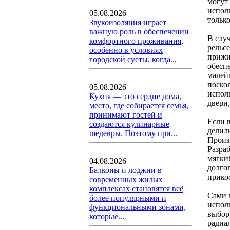
могут
испол
05.08.2026
тольк
Звукоизоляция играет
важную роль в обеспечении
В слу
комфортного проживания,
рельс
особенно в условиях
прижи
городской суеты, когда...
обеспе
малей
поско
05.08.2026
испол
Кухня — это сердце дома,
двери
место, где собирается семья,
принимают гостей и
Если 
создаются кулинарные
делил
шедевры. Поэтому при...
Произ
Разра
мягкий
04.08.2026
долго
Балконы и лоджии в
прико
современных жилых
комплексах становятся всё
Сами 
более популярными и
испол
функциональными зонами,
выбор,
которые...
радиа