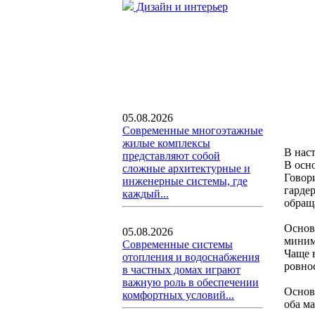
Дизайн и интерьер
05.08.2026
Современные многоэтажные
жилые комплексы
В нас
представляют собой
В осн
сложные архитектурные и
Говор
инженерные системы, где
гарде
каждый...
обращ
Основ
05.08.2026
миним
Современные системы
Чаще 
отопления и водоснабжения
ровно
в частных домах играют
важную роль в обеспечении
Основ
комфортных условий...
оба м